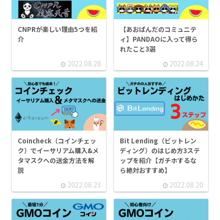
CNPRが楽しい理由5つを紹
【あおぱんだのコミュニテ
介
ィ】PANDAOに入って得ら
れたこと3選
2022.08.28
2022.08.24
Coincheck（コインチェッ
Bit Lending（ビットレン
ク）でイーサリアム購入&メ
ディング）のはじめ方3ステ
タマスクへの送金方法を解
ップを紹介【ガチホするな
説
ら絶対おすすめ】
2022.08.23
2022.08.20