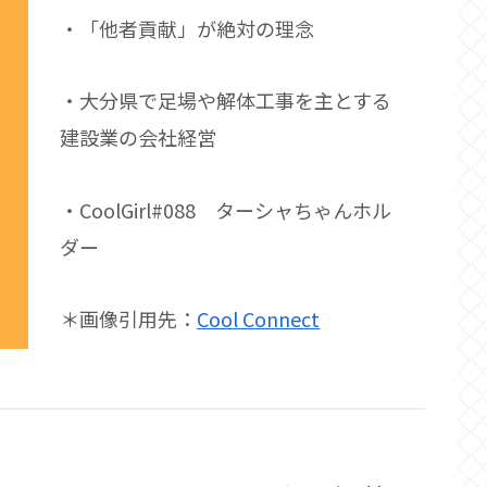
・「他者貢献」が絶対の理念
・大分県で足場や解体工事を主とする
建設業の会社経営
・CoolGirl#088 ターシャちゃんホル
ダー
＊画像引用先：
Cool Connect