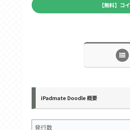
【無料】コイ
iPadmate Doodle 概要
発行数