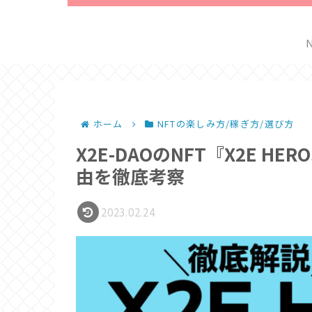
ホーム
NFTの楽しみ方/稼ぎ方/選び方
︎X2E-DAOのNFT『X2E 
由を徹底考察
2023.02.24